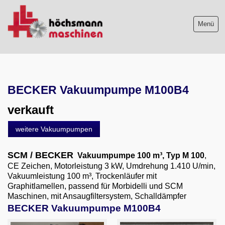
Menü
Maschinenliste
BECKER Vakuumpumpe M100B4
Maschinenankauf
verkauft
Shop
weitere Vakuumpumpen
Videos
SCM / BECKER
Vakuumpumpe 100 m³, Typ M 100
,
Service
CE Zeichen, Motorleistung 3 kW, Umdrehung 1.410 U/min,
Vakuumleistung 100 m³, Trockenläufer mit
Wir über uns
Graphitlamellen, passend für Morbidelli und SCM
Maschinen, mit Ansaugfiltersystem, Schalldämpfer
06103-9744-0
BECKER Vakuumpumpe M100B4