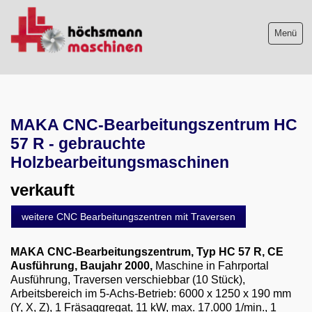
Menü
Maschinenliste
MAKA CNC-Bearbeitungszentrum HC
Maschinenankauf
57 R - gebrauchte
Shop
Holzbearbeitungsmaschinen
verkauft
Videos
weitere CNC Bearbeitungszentren mit Traversen
Service
MAKA
CNC-Bearbeitungszentrum, Typ HC 57 R, CE
Wir über uns
Ausführung, Baujahr 2000,
Maschine in Fahrportal
Ausführung, Traversen verschiebbar (10 Stück),
06103-9744-0
Arbeitsbereich im 5-Achs-Betrieb: 6000 x 1250 x 190 mm
(Y, X, Z), 1 Fräsaggregat, 11 kW, max. 17.000 1/min., 1