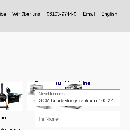
ice
Wir über uns
06103-9744-0
Email
English
Fragen zur Maschine
Maschinenname
ßem
aufnahmen,