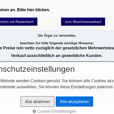
en an. Bitte hier klicken.
tren mit Rastertisch
zum Maschinenankauf
Um Ärger zu vermeiden,
beachten Sie bitte folgende wichtige Hinweise:
le Preise rein netto zuzüglich der gesetzlichen Mehrwertsteu
Verkauf ausschließlich an gewerbliche Kunden.
 Zubehör. Reservierungen nur mit Anzahlung. Alle Gebraucht- u
nschutzeinstellungen
Gewährleistung.
Es gelten nur schriftliche Vereinbarungen.
 Website werden Cookies genutzt. Sie können alle Cookies akz
oder durch Leasing (nach Absprache). Liefertechnische Schwier
r Vorbehalt, und werden von der Geschäftsleitung geprüft. Das 
estimmte auswählen. Sie können diese Einstellungen jederzeit
 Auslieferung erst nach zahlungstechnischer Klärung! Im Übrig
e AGB`s auf unserer Homepage im Netz oder auf unseren Auftr
Alle ablehnen
Alle akzeptieren
Cookie-Einstellungen