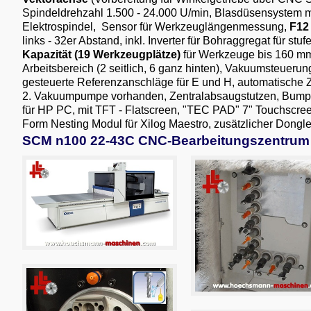
Spindeldrehzahl 1.500 - 24.000 U/min, Blasdüsensystem 
Elektrospindel, Sensor für Werkzeuglängenmessung,
F12
links - 32er Abstand, inkl. Inverter für Bohraggregat für st
Kapazität (19 Werkzeugplätze)
für Werkzeuge bis 160 mm 
Arbeitsbereich (2 seitlich, 6 ganz hinten), Vakuumsteueru
gesteuerte Referenzanschläge für E und H, automatische 
2. Vakuumpumpe vorhanden, Zentralabsaugstutzen, Bumper 
für HP PC, mit TFT - Flatscreen, "TEC PAD" 7" Touchscree
Form Nesting Modul für Xilog Maestro, zusätzlicher Dongle
SCM n100 22-43C CNC-Bearbeitungszentrum