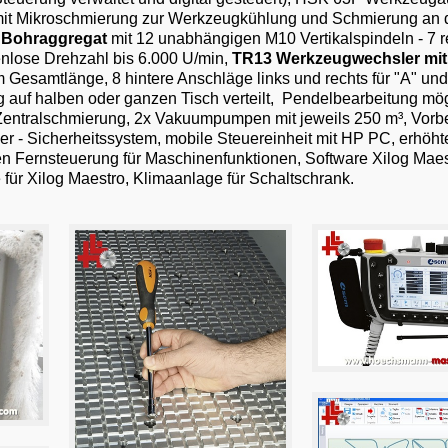
mit Mikroschmierung zur Werkzeugkühlung und Schmierung an 
 Bohraggregat
mit 12 unabhängigen M10 Vertikalspindeln - 7 r
ufenlose Drehzahl bis 6.000 U/min,
TR13 Werkzeugwechsler mit
Gesamtlänge, 8 hintere Anschläge links und rechts für "A" und
ng auf halben oder ganzen Tisch verteilt, Pendelbearbeitung mö
Zentralschmierung, 2x Vakuumpumpen mit jeweils 250 m³, Vorbe
- Sicherheitssystem, mobile Steuereinheit mit HP PC, erhöht
n Fernsteuerung für Maschinenfunktionen, Software Xilog Maest
 für Xilog Maestro, Klimaanlage für Schaltschrank.