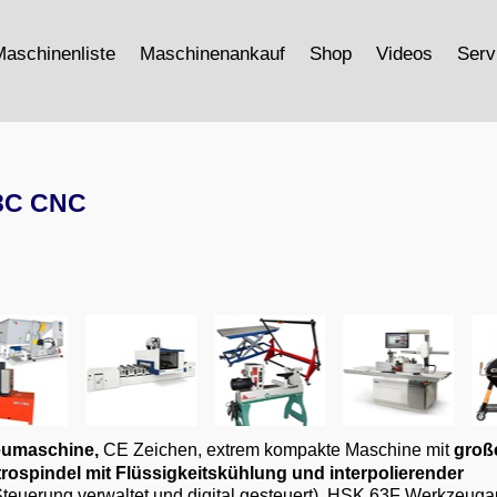
aschinenliste
Maschinenankauf
Shop
Videos
Serv
43C CNC
eumaschine,
CE Zeichen, extrem kompakte Maschine mit
gro
rospindel mit Flüssigkeitskühlung und interpolierender
Steuerung verwaltet und digital gesteuert), HSK 63F Werkzeug