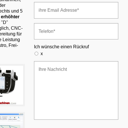
der
echts und 5
 erhöhter
 "D"
glich, CNC-
reitung für
e Leistung
ro, Frei-
Ich wünsche einen Rückruf
x