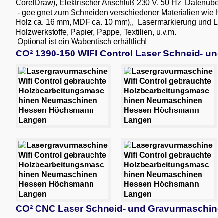
CorelDraw), Elektrischer Anschluß 230 V, 50 Hz, Datenüb
- geeignet zum Schneiden verschiedener Materialien wie Ho
Holz ca. 16 mm, MDF ca. 10 mm),, Lasermarkierung und Lase
Holzwerkstoffe, Papier, Pappe, Textilien, u.v.m.
Optional ist ein Wabentisch erhältlich!
CO² 1390-150 WIFI Control Laser Schneid- u
CO² CNC Laser Schneid- und Gravurmaschine