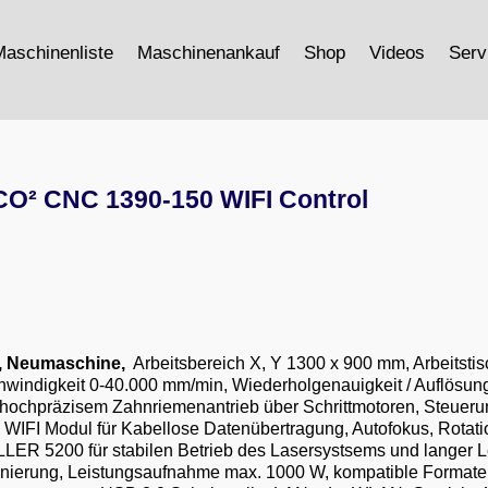
aschinenliste
Maschinenankauf
Shop
Videos
Serv
CO² CNC 1390-150 WIFI Control
l, Neumaschine,
Arbeitsbereich X, Y 1300 x 900 mm, Arbeitstis
indigkeit 0-40.000 mm/min, Wiederholgenauigkeit / Auflösung 
t hochpräzisem Zahnriemenantrieb über Schrittmotoren, Steuer
, WIFI Modul für Kabellose Datenübertragung, Autofokus, Rotat
R 5200 für stabilen Betrieb des Lasersystsems und langer Leb
sitionierung, Leistungsaufnahme max. 1000 W, kompatible Form