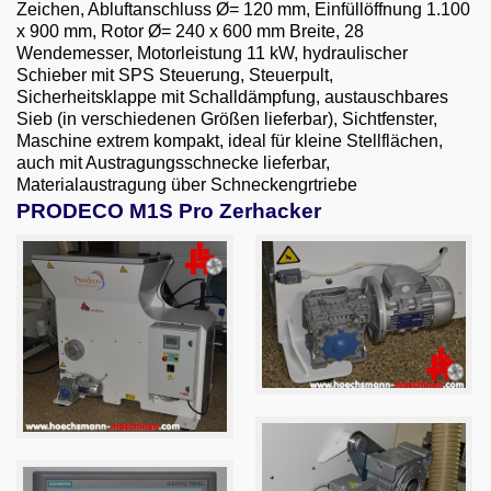
Email
Zeichen, Abluftanschluss Ø= 120 mm, Einfüllöffnung 1.100
x 900 mm, Rotor Ø= 240 x 600 mm Breite, 28
Wendemesser, Motorleistung 11 kW, hydraulischer
English
Schieber mit SPS Steuerung, Steuerpult,
Sicherheitsklappe mit Schalldämpfung, austauschbares
Sieb (in verschiedenen Größen lieferbar), Sichtfenster,
Maschine extrem kompakt, ideal für kleine Stellflächen,
auch mit Austragungsschnecke lieferbar,
Materialaustragung über Schneckengrtriebe
PRODECO M1S Pro Zerhacker