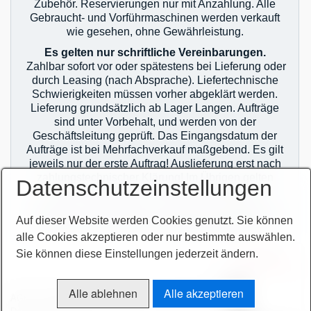
Zubehör. Reservierungen nur mit Anzahlung. Alle
Gebraucht- und Vorführmaschinen werden verkauft
wie gesehen, ohne Gewährleistung.
Es gelten nur schriftliche Vereinbarungen.
Zahlbar sofort vor oder spätestens bei Lieferung oder
durch Leasing (nach Absprache). Liefertechnische
Schwierigkeiten müssen vorher abgeklärt werden.
Lieferung grundsätzlich ab Lager Langen. Aufträge
sind unter Vorbehalt, und werden von der
Geschäftsleitung geprüft. Das Eingangsdatum der
Aufträge ist bei Mehrfachverkauf maßgebend. Es gilt
jeweils nur der erste Auftrag! Auslieferung erst nach
zahlungstechnischer Klärung! Im Übrigen gelten
Datenschutzeinstellungen
unsere allgemeinen Geschäftsbedingungen.
Sie finden unsere AGB`s auf unserer Homepage im
Auf dieser Website werden Cookies genutzt. Sie können
Netz oder auf unseren Auftragsbestätigungen.
alle Cookies akzeptieren oder nur bestimmte auswählen.
Sie können diese Einstellungen jederzeit ändern.
zur Termin-
vereinbarung
Alle ablehnen
Alle akzeptieren
AGB
Bitte beachten!
Impressum
Sitemap intern