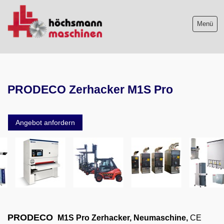
Menü
Maschinenliste
PRODECO Zerhacker M1S Pro
Maschinenankauf
Shop
Angebot anfordern
Videos
Service
Wir über uns
06103-9744-0
PRODECO
M1S Pro Zerhacker, Neumaschine,
CE