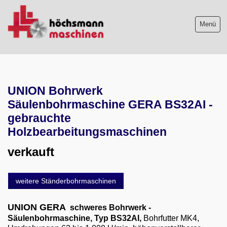
Menü
Maschinenliste
UNION Bohrwerk
Maschinenankauf
Säulenbohrmaschine GERA BS32AI -
Shop
gebrauchte
Holzbearbeitungsmaschinen
Videos
verkauft
Service
weitere Ständerbohrmaschinen
Wir über uns
UNION GERA
schweres Bohrwerk -
06103-9744-0
Säulenbohrmaschine, Typ BS32AI,
Bohrfutter MK4,