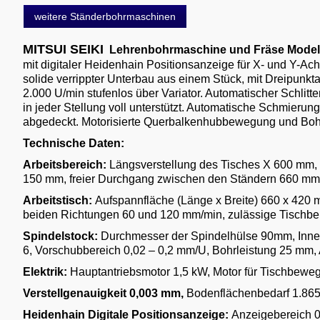
weitere Ständerbohrmaschinen
MITSUI SEIKI
Lehrenbohrmaschine und Fräse Model
mit digitaler Heidenhain Positionsanzeige für X- und Y-A
solide verrippter Unterbau aus einem Stück, mit Dreipunkt
2.000 U/min stufenlos über Variator. Automatischer Schli
in jeder Stellung voll unterstützt. Automatische Schmier
abgedeckt. Motorisierte Querbalkenhubbewegung und Bohr
Technische Daten:
Arbeitsbereich:
Längsverstellung des Tisches X 600 mm, 
150 mm, freier Durchgang zwischen den Ständern 660 mm,
Arbeitstisch:
Aufspannfläche (Länge x Breite) 660 x 420
beiden Richtungen 60 und 120 mm/min, zulässige Tischbe
Spindelstock:
Durchmesser der Spindelhülse 90mm, Inne
6, Vorschubbereich 0,02 – 0,2 mm/U, Bohrleistung 25 mm,
Elektrik:
Hauptantriebsmotor 1,5 kW, Motor für Tischbewe
Verstellgenauigkeit 0,003 mm,
Bodenflächenbedarf 1.865
Heidenhain Digitale Positionsanzeige:
Anzeigebereich 0