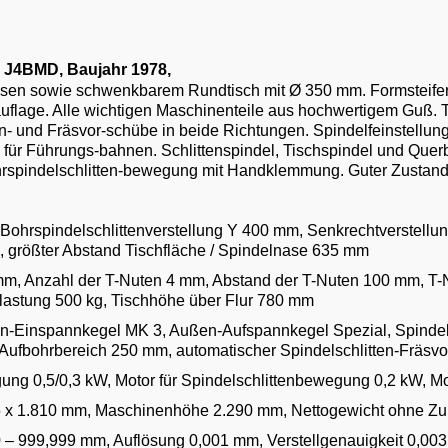
 J4BMD, Baujahr 1978,
chsen sowie schwenkbarem Rundtisch mit Ø 350 mm. Formsteifer 
auflage. Alle wichtigen Maschinenteile aus hochwertigem Guß. 
tten- und Fräsvor-schübe in beide Richtungen. Spindelfeinstel
ung für Führungs-bahnen. Schlittenspindel, Tischspindel und Q
spindelschlitten-bewegung mit Handklemmung. Guter Zustand in
Bohrspindelschlittenverstellung Y 400 mm, Senkrechtverstellu
 größter Abstand Tischfläche / Spindelnase 635 mm
 mm, Anzahl der T-Nuten 4 mm, Abstand der T-Nuten 100 mm, T-
lastung 500 kg, Tischhöhe über Flur 780 mm
n-Einspannkegel MK 3, Außen-Aufspannkegel Spezial, Spindeld
 Aufbohrbereich 250 mm, automatischer Spindelschlitten-Fräsv
gung 0,5/0,3 kW, Motor für Spindelschlittenbewegung 0,2 kW, 
 x 1.810 mm, Maschinenhöhe 2.290 mm, Nettogewicht ohne Zu
 – 999,999 mm, Auflösung 0,001 mm, Verstellgenauigkeit 0,003 