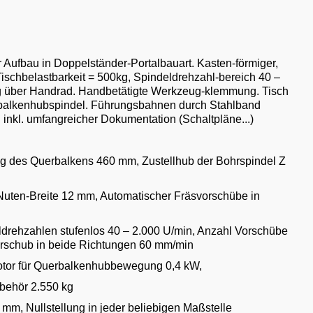
Aufbau in Doppelständer-Portalbauart. Kasten-förmiger,
Tischbelastbarkeit = 500kg, Spindeldrehzahl-bereich 40 –
lung über Handrad. Handbetätigte Werkzeug-klemmung. Tisch
uerbalkenhubspindel. Führungsbahnen durch Stahlband
kl. umfangreicher Dokumentation (Schaltpläne...)
ng des Querbalkens 460 mm, Zustellhub der Bohrspindel Z
Nuten-Breite 12 mm, Automatischer Fräsvorschübe in
rehzahlen stufenlos 40 – 2.000 U/min, Anzahl Vorschübe
orschub in beide Richtungen 60 mm/min
Motor für Querbalkenhubbewegung 0,4 kW,
behör 2.550 kg
mm, Nullstellung in jeder beliebigen Maßstelle