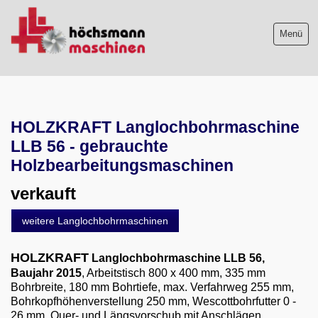
Menü
Maschinenliste
HOLZKRAFT Langlochbohrmaschine
Maschinenankauf
LLB 56 - gebrauchte
Shop
Holzbearbeitungsmaschinen
verkauft
Videos
weitere Langlochbohrmaschinen
Service
HOLZKRAFT
Langlochbohrmaschine LLB 56
,
Wir über uns
Baujahr 2015
, Arbeitstisch 800 x 400 mm, 335 mm
Bohrbreite, 180 mm Bohrtiefe, max. Verfahrweg 255 mm,
06103-9744-0
Bohrkopfhöhenverstellung 250 mm, Wescottbohrfutter 0 -
26 mm, Quer- und Längsvorschub mit Anschlägen,