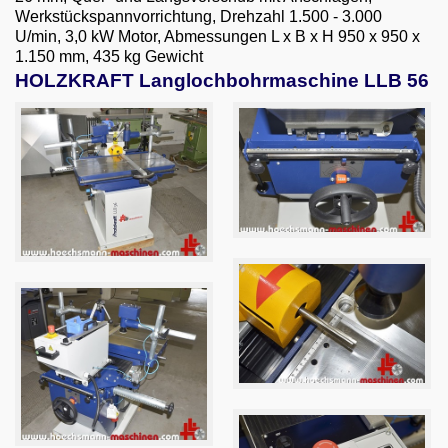
Email
Werkstückspannvorrichtung, Drehzahl 1.500 - 3.000
U/min, 3,0 kW Motor, Abmessungen L x B x H 950 x 950 x
English
1.150 mm, 435 kg Gewicht
HOLZKRAFT Langlochbohrmaschine LLB 56