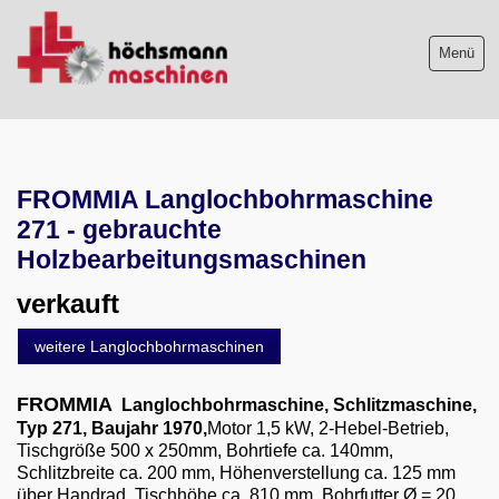
Menü
Maschinenliste
FROMMIA Langlochbohrmaschine
Maschinenankauf
271 - gebrauchte
Shop
Holzbearbeitungsmaschinen
verkauft
Videos
weitere Langlochbohrmaschinen
Service
FROMMIA
Langlochbohrmaschine, Schlitzmaschine,
Wir über uns
Typ 271, Baujahr 1970,
Motor 1,5 kW, 2-Hebel-Betrieb,
Tischgröße 500 x 250mm, Bohrtiefe ca. 140mm,
06103-9744-0
Schlitzbreite ca. 200 mm, Höhenverstellung ca. 125 mm
über Handrad, Tischhöhe ca. 810 mm, Bohrfutter Ø = 20