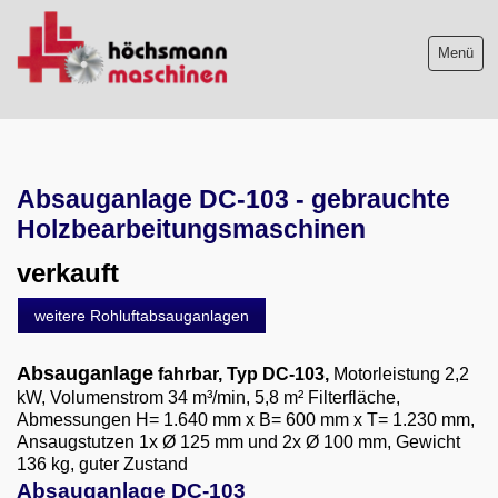
Menü
Maschinenliste
Absauganlage DC-103 - gebrauchte
Maschinenankauf
Holzbearbeitungsmaschinen
Shop
verkauft
Videos
weitere Rohluftabsauganlagen
Service
Absauganlage
fahrbar, Typ DC-103,
Motorleistung 2,2
kW, Volumenstrom 34 m³/min, 5,8 m² Filterfläche,
Wir über uns
Abmessungen H= 1.640 mm x B= 600 mm x T= 1.230 mm,
Ansaugstutzen 1x Ø 125 mm und 2x Ø 100 mm, Gewicht
06103-9744-0
136 kg, guter Zustand
Absauganlage DC-103